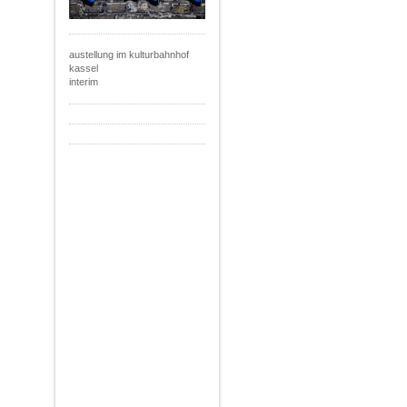
austellung im kulturbahnhof
kassel
interim