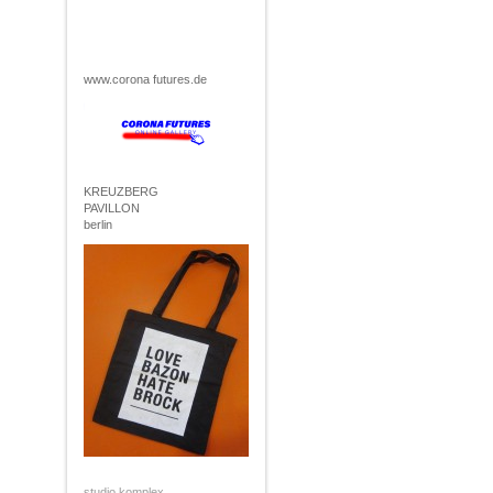
www.corona futures.de
KREUZBERG
PAVILLON
berlin
studio komplex