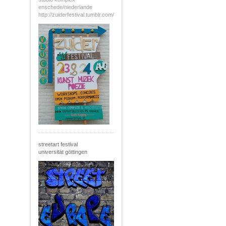
enschede/niederlande
http://zuiderfestival.tumblr.com/
streetart festival
universität göttingen