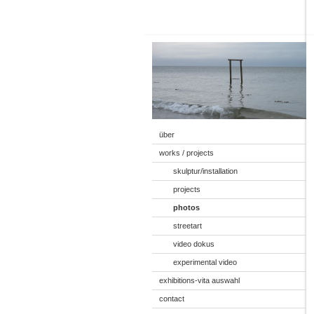
über
works / projects
skulptur/installation
projects
photos
streetart
video dokus
experimental video
exhibitions-vita auswahl
contact